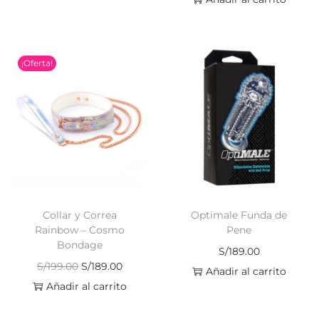
¡Oferta!
Collar y Correa
Optimale Funda de
Rainbow – Cosmo
Pene
Bondage
S/
189.00
S/
199.00
S/
189.00
Añadir al carrito
Añadir al carrito