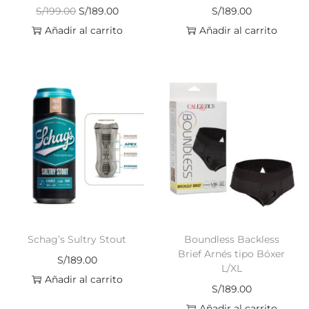
S/
199.00
S/
189.00
S/
189.00
Añadir al carrito
Añadir al carrito
Schag’s Sultry Stout
Boundless Backless
Brief Arnés tipo Bóxer
S/
189.00
L/XL
Añadir al carrito
S/
189.00
Añadir al carrito