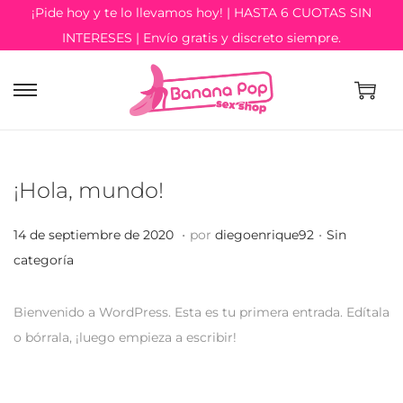
¡Pide hoy y te lo llevamos hoy! | HASTA 6 CUOTAS SIN
INTERESES | Envío gratis y discreto siempre.
¡Hola, mundo!
.
.
P
P
2
14 de septiembre de 2020
por
diegoenrique92
Sin
u
u
9
categoría
b
b
d
l
l
e
Bienvenido a WordPress. Esta es tu primera entrada. Edítala
i
i
e
o bórrala, ¡luego empieza a escribir!
c
c
n
a
a
e