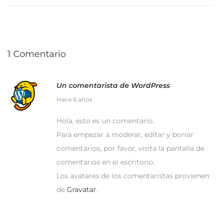
d
d
r
o
o
o
e
e
d
l
n
e
1 Comentario
2
0
Un comentarista de WordPress
2
1
4
Hace 6 años
4
Hola, esto es un comentario.
d
Para empezar a moderar, editar y borrar
e
comentarios, por favor, visita la pantalla de
s
comentarios en el escritorio.
e
Los avatares de los comentaristas provienen
p
de
Gravatar
.
t
i