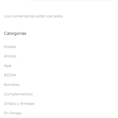
e
m
Los comentarios están cerrados.
b
r
e
Categorías
d
e
Anales
2
Anillos
0
App
2
BDSM
0
Bombas
Complementos
Dildos y Arneses
En Pareja