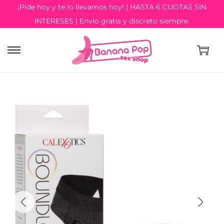
¡Pide hoy y te lo llevamos hoy! | HASTA 6 CUOTAS SIN
INTERESES | Envío gratis y discreto siempre.