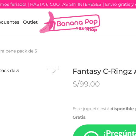
os feriado! | HASTA 6 CUOTAS SIN INTERESES | Envío gratis y 
ecuentes
Outlet
ara pene pack de 3
Fantasy C-Ringz 
S/
99.00
Este juguete está
disponible
Gratis
.