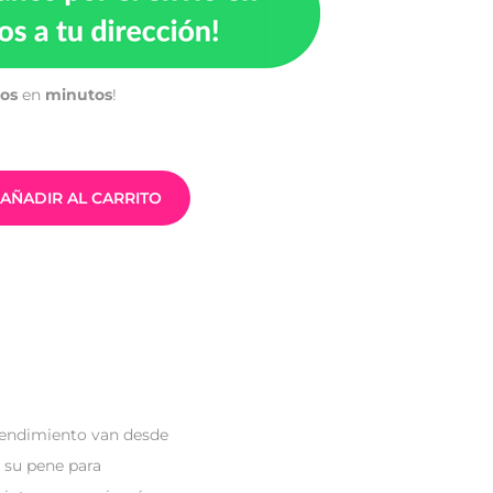
tos
en
minutos
!
AÑADIR AL CARRITO
 rendimiento van desde
e su pene para