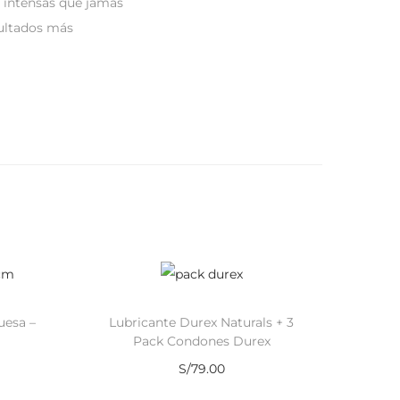
e intensas que jamás
sultados más
uesa –
Lubricante Durex Naturals + 3
Pack Condones Durex
S/
79.00
Añadir al carrito