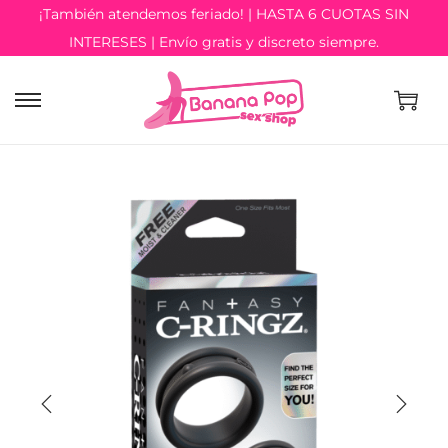
¡También atendemos feriado! | HASTA 6 CUOTAS SIN
INTERESES | Envío gratis y discreto siempre.