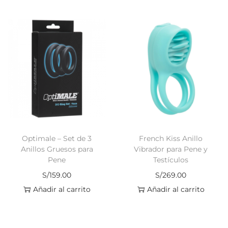
Optimale – Set de 3
French Kiss Anillo
Anillos Gruesos para
Vibrador para Pene y
Pene
Testículos
S/
159.00
S/
269.00
Añadir al carrito
Añadir al carrito