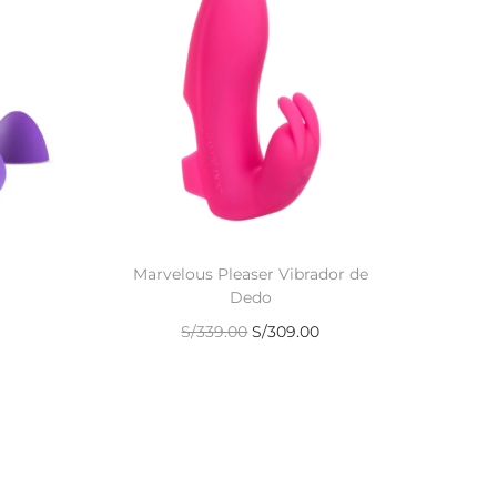
Marvelous Pleaser Vibrador de
Dedo
S/
339.00
S/
309.00
Añadir al carrito