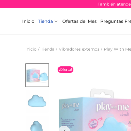
¡También atendem
Inicio
Tienda
Ofertas del Mes
Preguntas Fr
Inicio
/
Tienda
/
Vibradores externos
/
Play With Me
¡Oferta!