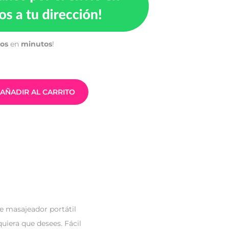
tos
en
minutos
!
AÑADIR AL CARRITO
te masajeador portátil
uiera que desees. Fácil