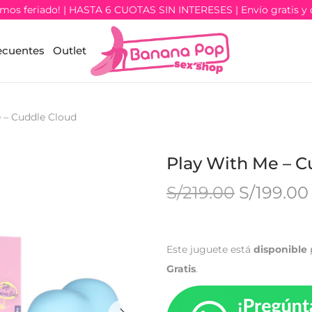
os feriado! | HASTA 6 CUOTAS SIN INTERESES | Envío gratis y 
ecuentes
Outlet
 – Cuddle Cloud
Play With Me – C
S/
219.00
S/
199.00
Este juguete está
disponible
Gratis
.