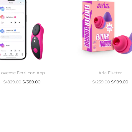
Lovense Ferri con App
Aria Flutter
S/
829.00
S/
589.00
S/
239.00
S/
199.00
Añadir al carrito
Añadir al carrito