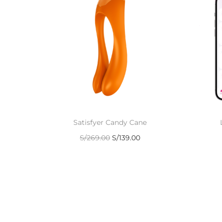
Satisfyer Candy Cane
S/
269.00
S/
139.00
Añadir al carrito