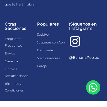
que te harán vibrar.
Otras
Populares
¡Síguenos en
Secciones
Instagram!
Satisfyer
Preguntas
Juguetes con App
Frecuentes
Bathmate
Envíos
@BananaPop.pe
Succionadores
Garantía
Pareja
Libro de
Reclamaciones
Términos y
Condiciones