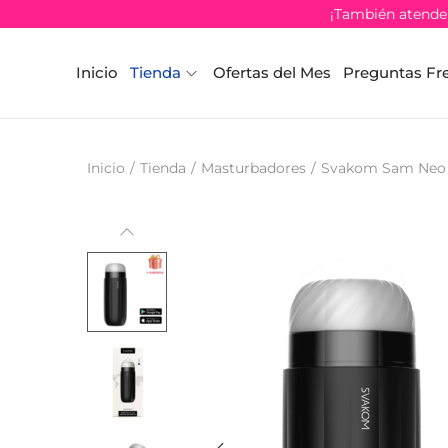
¡También atendem
Inicio
Tienda
Ofertas del Mes
Preguntas Fr
Inicio
/
Tienda
/
Masturbadores
/
Svakom Sam Neo c