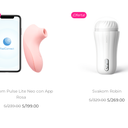
¡Oferta!
om Pulse Lite Neo con App
Svakom Robin
Rosa
S/
329.00
S/
269.00
S/
239.00
S/
199.00
Añadir al carrito
Añadir al carrito