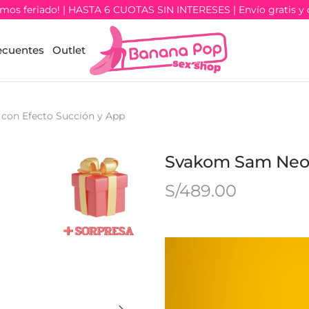
os feriado! | HASTA 6 CUOTAS SIN INTERESES | Envío gratis y 
ecuentes
Outlet
on Efecto Succión y App
Svakom Sam Neo 
S/
489.00