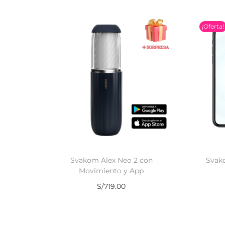
¡Oferta!
Svakom Alex Neo 2 con
Svak
Movimiento y App
S/
719.00
Añadir al carrito