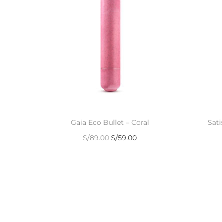
Gaia Eco Bullet – Coral
Sati
S/
89.00
S/
59.00
Añadir al carrito