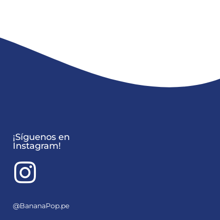
¡Síguenos en
Instagram!
@BananaPop.pe