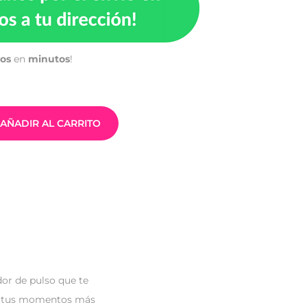
tos
en
minutos
!
AÑADIR AL CARRITO
or de pulso que te
na tus momentos más