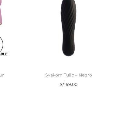
ur
Svakom Tulip – Negro
S/
169.00
Añadir al carrito