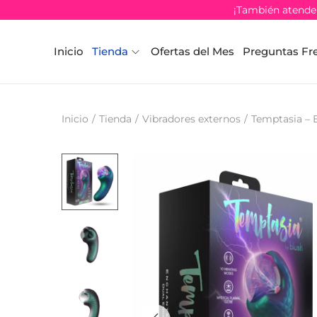
¡También atendem
Inicio
Tienda
Ofertas del Mes
Preguntas Fr
Inicio
/
Tienda
/
Vibradores externos
/
Temptasia – 