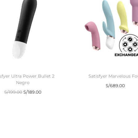
sfyer Ultra Power Bullet 2
Satisfyer Marvelous Fo
Negro
S/
689.00
S/
199.00
S/
189.00
Añadir al carrito
Añadir al carrito