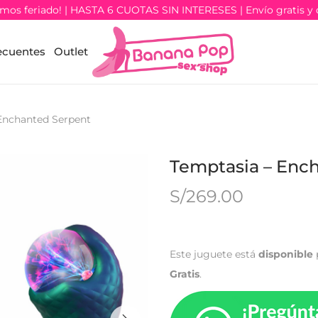
os feriado! | HASTA 6 CUOTAS SIN INTERESES | Envío gratis y 
ecuentes
Outlet
Enchanted Serpent
Temptasia – Enc
S/
269.00
Este juguete está
disponible
Gratis
.