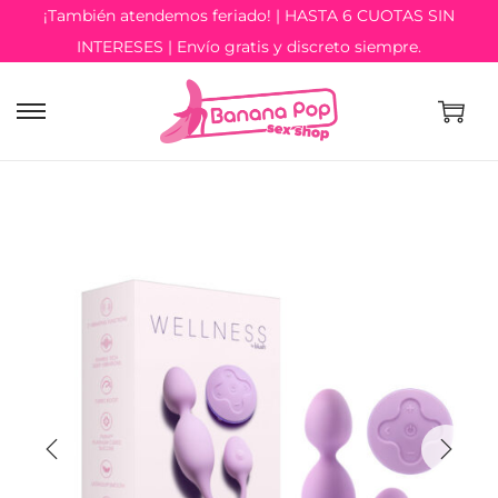
¡También atendemos feriado! | HASTA 6 CUOTAS SIN
INTERESES | Envío gratis y discreto siempre.