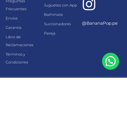
Preguntas
Juguetes con App
Frecuentes
Bathmate
Envíos
@BananaPop.pe
Succionadores
Garantía
Pareja
Libro de
Reclamaciones
Términos y
Condiciones
Hecho con
por Banana Pop